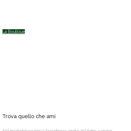
Il primo
Marketplace
Argentino con pro
La Boutique
Trova quello che ami
Nel marketplace trova l’eccellenza anche del fatto a mano