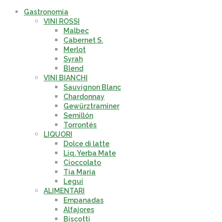
Gastronomia
VINI ROSSI
Malbec
Cabernet S.
Merlot
Syrah
Blend
VINI BIANCHI
Sauvignon Blanc
Chardonnay
Gewürztraminer
Semillón
Torrontés
LIQUORI
Dolce di latte
Liq. Yerba Mate
Cioccolato
Tia Maria
Legui
ALIMENTARI
Empanadas
Alfajores
Biscotti